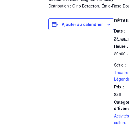
Distribution : Gino Bergeron, Émie-Rose D
DÉTAI
Ajouter au calendrier
Date :
28 sept
Heure :
20h00 -
Série :
Théâtre
Légende
Prix :
$26
Catégor
d’Évèn
Activités
culture
,