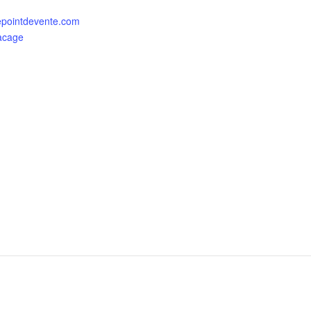
lepointdevente.com
lacage