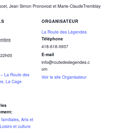
oucet, Jean Simon Pronovost et Marie-ClaudeTremblay
LS
ORGANISATEUR
La Route des Légendes
Téléphone
embre
418-618-0937
E-mail
 22h00
info@routedeslegendes.c
om
 – La Route des
Voir le site Organisateur
s, La Cage
ies
ement:
 familiales
,
Arts et
Loisirs et culture