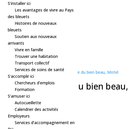
S’installer ici
Les avantages de vivre au Pays
des bleuets
Histoires de nouveaux
bleuets
Soutien aux nouveaux
arrivants
Vivre en famille
Trouver une habitation
« Tous les Évènements
Transport collectif
Cet évènement est passé.
Services de soins de santé
Série d'événement :
Théâtre – Théyâtre du bien beau, Motel
S’accomplir ici
Menute
Chercheurs d’emplois
Théâtre-Théyâtre du bien beau,
Formation
Motel Menute
S’amuser ici
Autocueillette
29 juillet à 20h00
-
21h30
Calendrier des activités
$40
Employeurs
«
Théâtre-L’incrustateur
Services d’accompagnement en
Sport-Nage en couloir
»