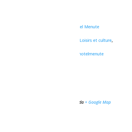
Heure :
20h00 - 21h30
Série :
Théâtre – Théyâtre du bien beau, Motel Menute
Prix :
$40
Catégories d’Évènement:
Arts et culture
,
Loisirs et culture
,
Spectacles et festivals
Site :
https://lepointdevente.com/billets/motelmenute
Organisateur
Théyâtre du bien beau
Lieu
Club de l’amitié
171 4e Avenue
Dolbeau-Mistassini
,
Québec
G8L 1G9
Canada
+ Google Map