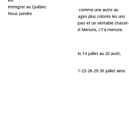
RH
Immigrer au Québec
Synopsis :
12 octobre 1986. Une journée comme une autre au
Nous joindre
Motel Menute, où défileront des personnages plus colorés les uns
que les autres. Un show à sketchs burlesques et un véritable chassé-
croisé de situations improbables. Au Motel Menute, c’t’à menute.
Niaiseries :
Élevées
Dates :
Les mardis, mercredis et jeudis, du 14 juillet au 20 août,
sauf le 22 juillet.
* Attention
déjà complet les 14-15-16-21-23-28-29-30 juillet ainsi
que les 4-5-6-13-20 août.
Places disponibles :
11-12-18-19 août
Ajouter au calendrier
Détails
Date :
29 juillet