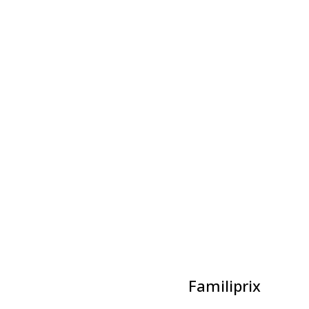
Évènements liés
Spectacle-Claire Pelletier
8 août à 21h00
-
23h00
La Classique de Volleyball Familiprix
9 août à 8h00
-
14h00