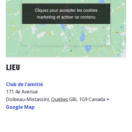
Cliquez pour accepter les cookies
Cliquez pour accepter les cookies
marketing et activer ce contenu
marketing et activer ce contenu
LIEU
Club de l’amitié
171 4e Avenue
Dolbeau-Mistassini
,
Québec
G8L 1G9
Canada
+
Google Map