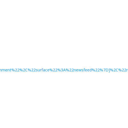
ment%22%2C%22surface%22%3A%22newsfeed%22%7D]%2C%22ref