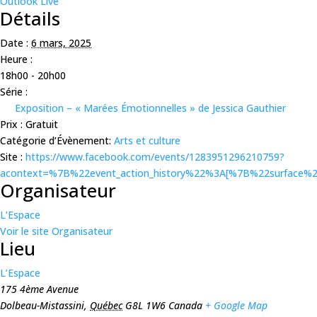
Outlook Live
Détails
Date :
6 mars, 2025
Heure :
18h00 - 20h00
Série :
Exposition – « Marées Émotionnelles » de Jessica Gauthier
Prix :
Gratuit
Catégorie d’Évènement:
Arts et culture
Site :
https://www.facebook.com/events/1283951296210759?
acontext=%7B%22event_action_history%22%3A[%7B%22surfa
Organisateur
L’Espace
Voir le site Organisateur
Lieu
L’Espace
175 4ème Avenue
Dolbeau-Mistassini
,
Québec
G8L 1W6
Canada
+ Google Map