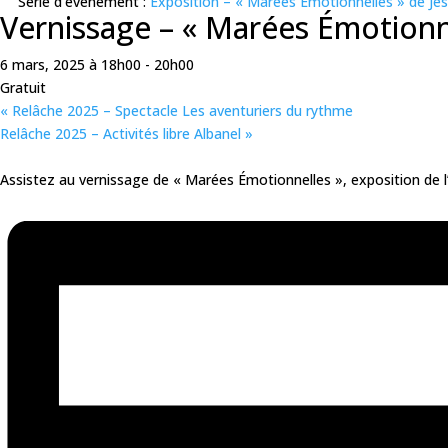
Série d'événement :
Exposition – « Marées Émotionnelles » de Jes
Vernissage – « Marées Émotionne
6 mars, 2025 à 18h00
-
20h00
Gratuit
«
Relâche 2025 – Spectacle Les aventuriers du rythme
Relâche 2025 – Activités libre Albanel
»
Assistez au vernissage de « Marées Émotionnelles », exposition de l’a