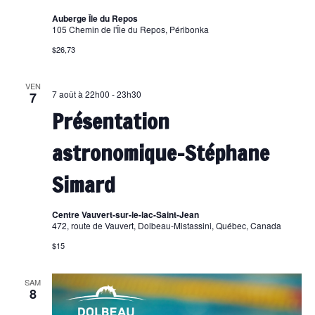
Auberge Île du Repos
105 Chemin de l'Île du Repos, Péribonka
$26,73
VEN
7 août à 22h00
-
23h30
7
Présentation
astronomique-Stéphane
Simard
Centre Vauvert-sur-le-lac-Saint-Jean
472, route de Vauvert, Dolbeau-Mistassini, Québec, Canada
$15
SAM
8