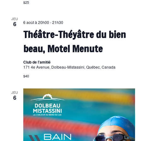
$25
JEU
6 août à 20h00
-
21h30
6
Théâtre-Théyâtre du bien
beau, Motel Menute
Club de l'amitié
171 4e Avenue, Dolbeau-Mistassini, Québec, Canada
$40
JEU
6