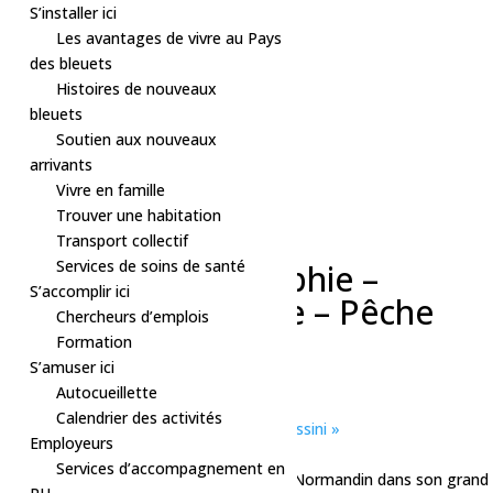
S’installer ici
Les avantages de vivre au Pays
des bleuets
Histoires de nouveaux
bleuets
Soutien aux nouveaux
arrivants
Vivre en famille
Trouver une habitation
« Tous les Évènements
Transport collectif
Cet évènement est passé.
Services de soins de santé
Ateliers – Cartographie –
S’accomplir ici
Histoire – Canotage – Pêche
Chercheurs d’emplois
Formation
28 juin, 2025 à 10h00
-
21h00
S’amuser ici
Gratuit
Autocueillette
«
Concert – Gérald Belley
Calendrier des activités
Sport – Piscine extérieure Dolbeau-Mistassini
»
Employeurs
Services d’accompagnement en
L’expédition À la Mer du Nord passe par Normandin dans son grand