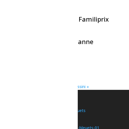
Évènements liés
La Classique de Volleyball Familiprix
7 août à 17h00
-
23h30
Théâtre-La Caravane en Panne
7 août à 18h00
-
19h30
Spectacle-Weedon
7 août à 21h00
-
23h00
«
Concert – Gérald Belley
Sport – Piscine extérieure Dolbeau-Mistassini
»
Une initiative de
Nous joindre