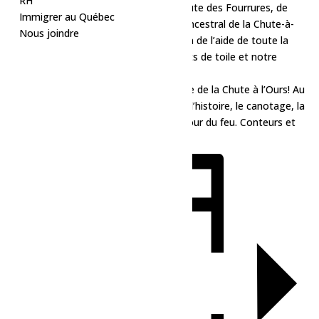
RH
voyage en canots traditionnels sur la Route des Fourrures, de
Immigrer au Québec
Tadoussac à la baie James. Le portage ancestral de la Chute-à-
Nous joindre
l’Ours, c’en est tout un, et on aura besoin de l’aide de toute la
communauté pour transporter nos canots de toile et notre
matériel!
Venez nous rencontrer au site touristique de la Chute à l’Ours! Au
programme: ateliers sur la cartographie, l’histoire, le canotage, la
pêche, et on finit ça avec une veillée autour du feu. Conteurs et
musiciens bienvenus!