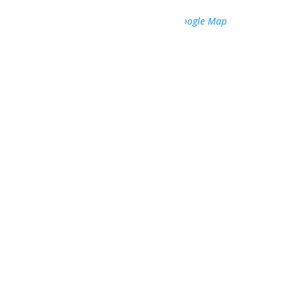
101 chemin Louis-Ovide Bouchard
Normandin
,
Québec
G8M 4S8
Canada
+ Google Map
Téléphone
418 247-3411
Voir Lieu site web