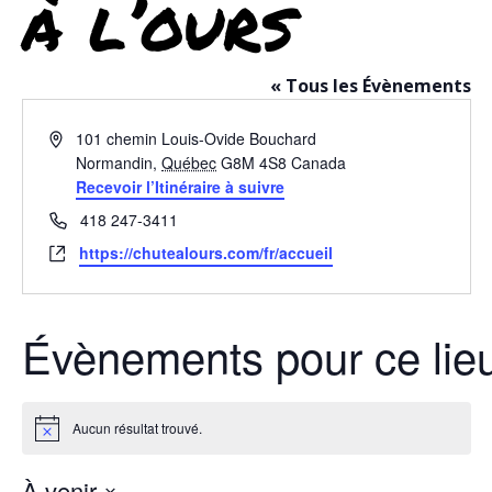
à l’ours
« Tous les Évènements
Adresse
101 chemin Louis-Ovide Bouchard
Normandin
,
Québec
G8M 4S8
Canada
Recevoir l’Itinéraire à suivre
Téléphone
418 247-3411
Site
https://chutealours.com/fr/accueil
web
Évènements pour ce lie
Aucun résultat trouvé.
Notice
À venir