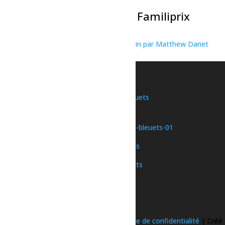
La Classique de Volleyball Familiprix
7 août à 17h00
-
23h30
«
Exposition photos – Les géants du jardin par Matthew Danet
Soirée karaoké
»
Une initiative de
Nous joindre
©
2026 Ose le pays des bleuets |
Politique de confidentialité
| Créé