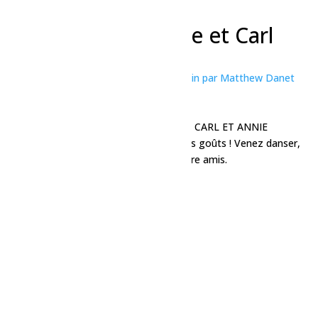
« Tous les Évènements
Cet évènement est passé.
Chansonnier – Annie et Carl
4 avril, 2025 à 19h00
-
22h00
«
Exposition photos – Les géants du jardin par Matthew Danet
Soirée karaoké
»
Ce vendredi 4 avril – Soirée musicale avec CARL ET ANNIE
Ambiance festive & musique pour tous les goûts ! Venez danser,
chanter et profiter d’un bon moment entre amis.
Ajouter au calendrier
Détails
Date :
4 avril, 2025
Heure :
19h00 - 22h00