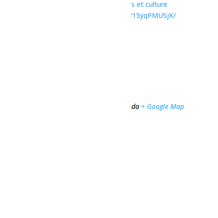
Catégories d’Évènement:
Concerts
,
Loisirs et culture
Site :
https://www.facebook.com/share/p/15yqPMUSjK/
Organisateur
Bar le Nordique
Téléphone
581 674-1302
Lieu
Bar le Nordique
130 avenue de l'Église
Dolbeau-Mistassini
,
Québec
G8L 4W4
Canada
+ Google Map
Téléphone
581 674-1302
Voir Lieu site web