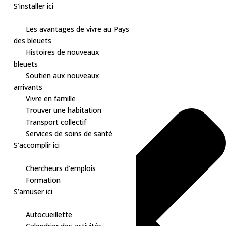
S’installer ici
Les avantages de vivre au Pays
des bleuets
Skip
Gérer le consentement aux cookies
Histoires de nouveaux
to
bleuets
content
Soutien aux nouveaux
arrivants
Vivre en famille
Trouver une habitation
Transport collectif
Services de soins de santé
S’accomplir ici
Chercheurs d’emplois
Formation
S’amuser ici
Autocueillette