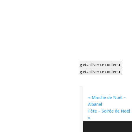
Cliquez pour accepter les cookies marketing et activer ce contenu
Cliquez pour accepter les cookies marketing et activer ce contenu
Évènements liés
«
Marché de Noël –
Spectacle-
Spectacle-
Albanel
Weedon
Claire
Fête – Soirée de Noël
Pelletier
»
7 août à 21h00
-
23h00
8 août à 21h00
-
23h00