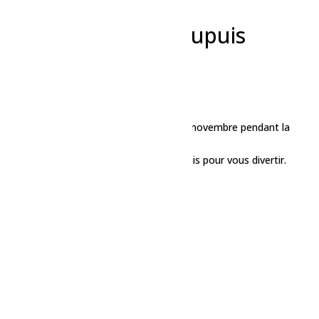
« Tous les Évènements
Cet évènement est passé.
Concert – Steeve Dupuis
22 novembre, 2024 à 18h30
-
22h30
«
Marché de Noël – Albanel
Fête – Soirée de Noël
»
Venez festoyer avec nous le vendredi 22 novembre pendant la
soirée.
Nous avons un Chansonnier Steeve Dupuis pour vous divertir.
Ajouter au calendrier
Détails
Date :
22 novembre, 2024
Heure :
18h30 - 22h30