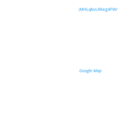
Catégorie d’Évènement:
Concerts
Site :
https://www.facebook.com/share/ZjMHLqbvLR6egdFW/
Organisateur
Domaine du lac Eden
Téléphone
418 276-8033
Voir le site Organisateur
Lieu
Domaine du Lac Eden
14 chemin du Lac Eden
Saint-Stanislas
,
Québec
G8L 7B2
Canada
+ Google Map
Téléphone
418 276-8033
Voir Lieu site web