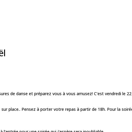
ël
sures de danse et préparez vous à vous amusez! C’est vendredi le 2
sur place.. Pensez à porter votre repas à partir de 18h. Pour la soir
’entrée pour une soirée qui j’espère sera inoubliable…