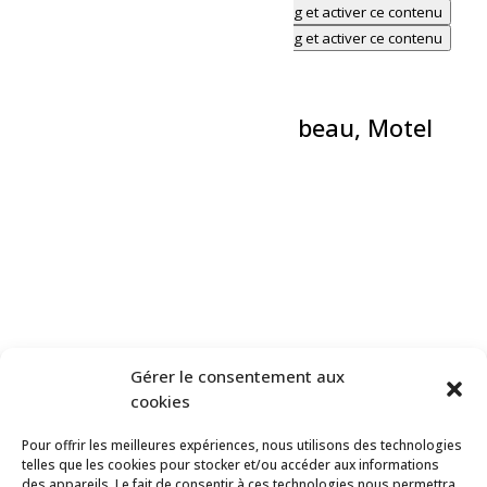
Cliquez pour accepter les cookies marketing et activer ce contenu
Cliquez pour accepter les cookies marketing et activer ce contenu
Évènements liés
Théâtre-Théyâtre du bien beau, Motel
Menute
11 août à 20h00
-
21h30
Bingo de la Chute à l’Ours
12 août à 18h00
-
21h00
Théâtre-L’incrustateur
12 août à 19h30
-
21h00
Gérer le consentement aux
«
Activité – Café, biscuits et tricot
cookies
Chansonnière – Elgo
»
Pour offrir les meilleures expériences, nous utilisons des technologies
telles que les cookies pour stocker et/ou accéder aux informations
Une initiative de
des appareils. Le fait de consentir à ces technologies nous permettra