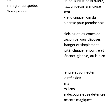
RH
la nature prend toute la place. Imaginez : le doux bruit de la rivière,
Immigrer au Québec
l’air frais du Lac-Saint-Jean, l’odeur des pins… un décor grandiose
Nous joindre
pour ralentir le rythme et respirer pleinement.
Pendant trois jours, nous vivrons un week-end unique, loin du
tumulte quotidien, où chaque instant sera pensé pour prendre soin
de soi et se reconnecter à l’essentiel.
Entre les sentiers boisés, les espaces en plein air et les zones de
détente au bord de l’eau, vous aurez l’occasion de vous déposer,
bouger, rire, méditer, danser, écouter, échanger et simplement
savourer le moment présent. Chaque activité, chaque rencontre et
chaque sourire feront partie de cette expérience globale, où le bien-
être se vit dans toutes ses dimensions.
Au programme :
Ateliers immersifs pour explorer, apprendre et connecter
Conférences inspirantes pour nourrir la réflexion
Spectacles et cérémonies riches de sens
Activités rassembleuses pour créer des liens
Kiosques, soins et stations santé pour découvrir et se détendre
Et… une belle dose de plaisir et de moments magiques!