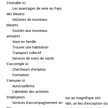
S’installer ici
Les avantages de vivre au Pays
des bleuets
Histoires de nouveaux
bleuets
Soutien aux nouveaux
arrivants
Vivre en famille
Trouver une habitation
« Tous les Évènements
Transport collectif
Cet évènement est passé.
Services de soins de santé
Série d'événement :
Festival Équilibre
S’accomplir ici
Festival Équilibre
Chercheurs d’emplois
Formation
5 septembre, 2025 à 17h00
-
23h00
S’amuser ici
«
Activité – Café, biscuits et tricot
Autocueillette
Chansonnière – Elgo
»
Calendrier des activités
Employeurs
Du 5 au 7 septembre 2025, retrouvons-nous au magnifique site
Services d’accompagnement en
touristique de la Chute à l’Ours, à Normandin, un lieu d’exception où