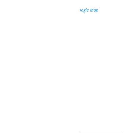
101 chemin Louis-Ovide Bouchard
Normandin
,
Québec
G8M 4S8
Canada
+ Google Map
Téléphone
418 247-3411
Voir Lieu site web