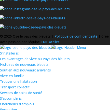
©
2026 Ose le pays des bleuets |
Politique de confidentialité
| Créé
avec passion par l’équipe
TNT Atelier
S’installer ici
Les avantages de vivre au Pays des bleuets
Histoires de nouveaux bleuets
Soutien aux nouveaux arrivants
Vivre en famille
Trouver une habitation
Transport collectif
Services de soins de santé
S’accomplir ici
Chercheurs d’emplois
Formation