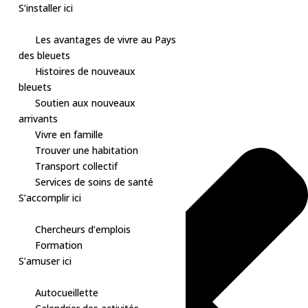
S’installer ici
Les avantages de vivre au Pays
des bleuets
Skip
Gérer le consentement aux cookies
Histoires de nouveaux
to
bleuets
content
Soutien aux nouveaux
arrivants
Vivre en famille
Trouver une habitation
Transport collectif
Services de soins de santé
S’accomplir ici
Chercheurs d’emplois
Formation
S’amuser ici
Autocueillette