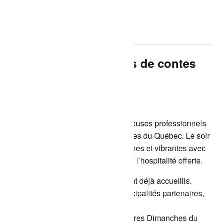
« Tous les Évènements
Cet évènement est passé.
Culture – Les semeurs de contes
8 septembre, 2025 à 19h30
-
21h00
Évènement unique au Québec!
Depuis 2013, sept conteurs et conteuses professionnels
sillonnent chaque automne les routes du Québec. Le soir
venu, ils partagent des histoires riches et vibrantes avec
des publics adultes, en échange de l’hospitalité offerte.
Plus de 100 municipalités les ont déjà accueillis.
Un projet soutenu par nos municipalités partenaires,
le CALQ et le CAC.
La tournée se termine aux célèbres Dimanches du