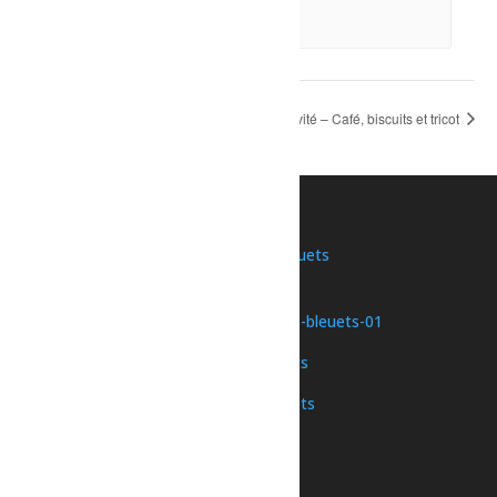
8 août à 21h00
-
23h00
Sport – Patinage libre
Activité – Café, biscuits et tricot
Une initiative de
Nous joindre