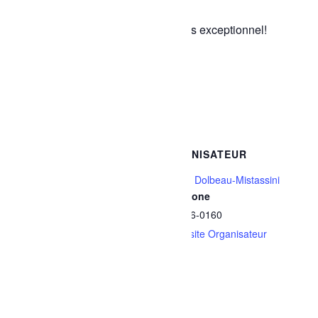
conte à Montréal.
Ne manquez pas ce rendez-vous exceptionnel!
Ajouter au calendrier
DÉTAILS
ORGANISATEUR
Date :
Ville de Dolbeau-Mistassini
Téléphone
8 septembre, 2025
418 276-0160
Heure :
Voir le site Organisateur
19h30 - 21h00
Catégories d’Évènement:
Activités gratuites
,
Arts et
culture
Site :