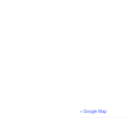
LIEU
Centre sportif Normandin
975 rue du centre sportif
Normandin
,
Québec
G8M 4L7
Canada
+ Google Map
Évènements liés