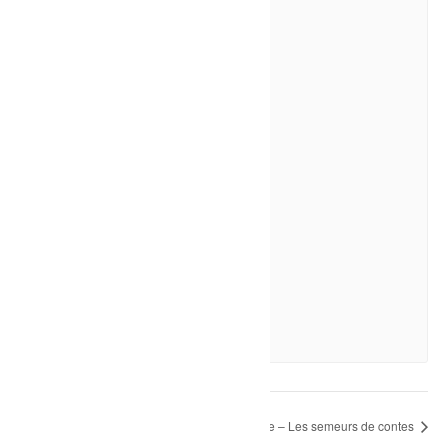
Sport-Nage en couloir
8 août à 10h00
-
12h00
Festival Équilibre
Culture – Les semeurs de contes