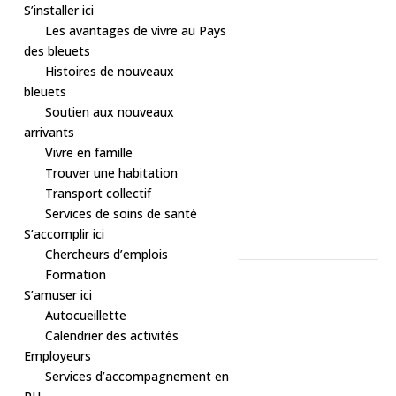
S’installer ici
Les avantages de vivre au Pays
des bleuets
Histoires de nouveaux
bleuets
Soutien aux nouveaux
arrivants
Vivre en famille
Trouver une habitation
Transport collectif
« Tous les Évènements
Services de soins de santé
S’accomplir ici
Cet évènement est passé.
Chercheurs d’emplois
Formation
Sport – Patinage libre
S’amuser ici
Autocueillette
7 septembre, 2025 à 13h00
-
14h00
Calendrier des activités
Employeurs
𝘗𝘖𝘜𝘙 𝘛𝘖𝘜𝘚:
Services d’accompagnement en