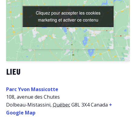
Cliquez pour accepter les cookies
Cliquez pour accepter les cookies
marketing et activer ce contenu
marketing et activer ce contenu
LIEU
Parc Yvon Massicotte
108, avenue des Chutes
Dolbeau-Mistassini
,
Québec
G8L 3X4
Canada
+
Google Map