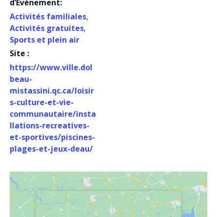
d’Évènement:
Activités familiales
,
Activités gratuites
,
Sports et plein air
Site :
https://www.ville.dol
beau-
mistassini.qc.ca/loisir
s-culture-et-vie-
communautaire/insta
llations-recreatives-
et-sportives/piscines-
plages-et-jeux-deau/