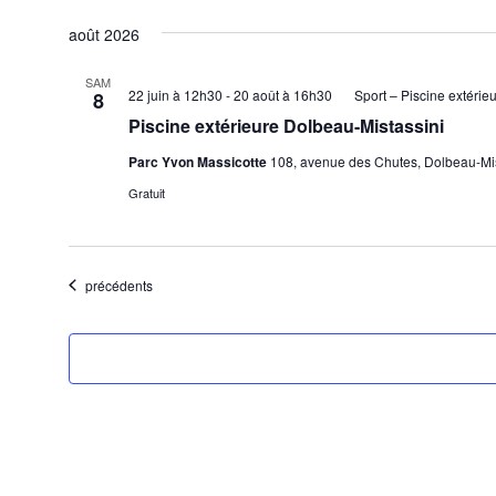
Sélectionnez
août 2026
une
date.
SAM
22 juin à 12h30
-
20 août à 16h30
Sport – Piscine extérieu
8
Piscine extérieure Dolbeau-Mistassini
Parc Yvon Massicotte
108, avenue des Chutes, Dolbeau-Mi
Gratuit
Évènements
précédents