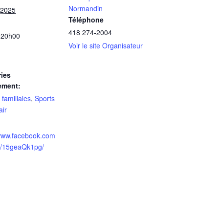
Normandin
 2025
Téléphone
418 274-2004
 20h00
Voir le site Organisateur
ies
ement:
 familiales
,
Sports
air
/www.facebook.com
p/15geaQk1pg/