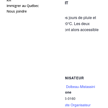
RH
GRATUIT
29 juin, 2025 à 12h30
-
16h30
Immigrer au Québec
Nous joindre
La piscine extérieure sera fermée les jours de pluie et
lorsque la météo prévoit moins de 20°C. Les deux
bassins de la piscine Rémabec seront alors accessible
gratuitement en après-midi
.
Ajouter au calendrier
DÉTAILS
ORGANISATEUR
Date :
Ville de Dolbeau-Mistassini
Téléphone
29 juin, 2025
418 276-0160
Heure :
Voir le site Organisateur
12h30 - 16h30