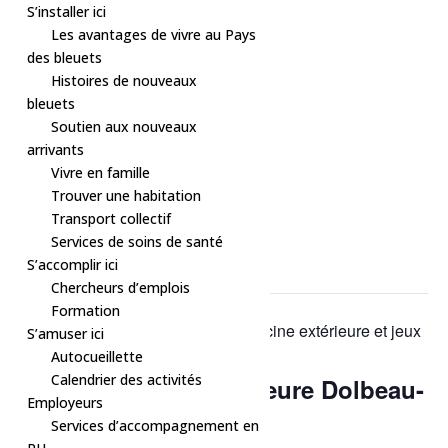
S’installer ici
Les avantages de vivre au Pays
des bleuets
Histoires de nouveaux
bleuets
Soutien aux nouveaux
arrivants
Vivre en famille
Trouver une habitation
Transport collectif
« Tous les Évènements
Services de soins de santé
S’accomplir ici
Cet évènement est passé.
Chercheurs d’emplois
Formation
Série d'événement :
Sport – Piscine extérieure et jeux
S’amuser ici
d’eau
Autocueillette
Calendrier des activités
Sport – Piscine extérieure Dolbeau-
Employeurs
Mistassini
Services d’accompagnement en