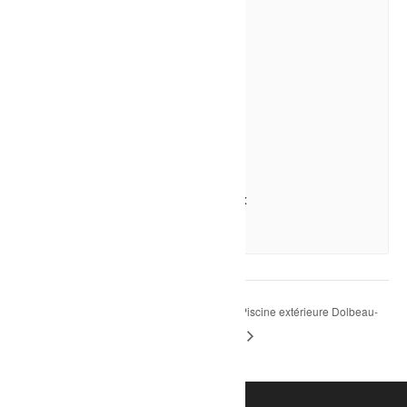
La Classique de Volleyball Familiprix
7 août à 17h00
-
23h30
Sport – Piscine extérieure Dolbeau-
Soirée – Black night avec Joël
et Olivier
Mistassini