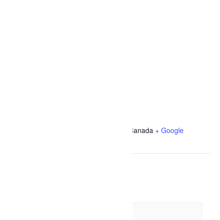
LIEU
Parc Yvon Massicotte
108, avenue des Chutes
Dolbeau-Mistassini
,
Québec
G8L 3X4
Canada
+ Google
Map
Évènements liés