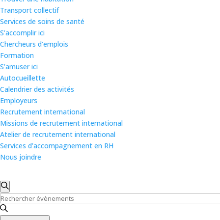
Transport collectif
Services de soins de santé
S’accomplir ici
Chercheurs d’emplois
Formation
S’amuser ici
Autocueillette
Calendrier des activités
Employeurs
Recrutement international
Missions de recrutement international
Atelier de recrutement international
Services d’accompagnement en RH
Nous joindre
Recherche
Évènements
et
Recherche
for
Saisir
navigation
mot-
7