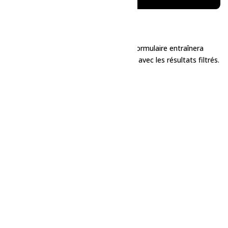
Jour
Filtres
La modification de l'une des entrées du formulaire entraînera
l'actualisation de la liste des événements avec les résultats filtrés.
Terminé
Effacer
Catégorie Évènement
: