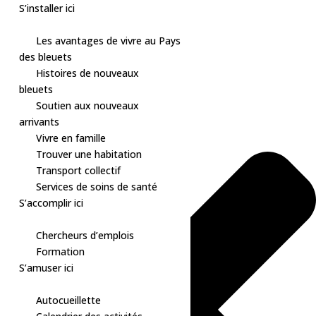
S’installer ici
Les avantages de vivre au Pays
des bleuets
Skip
Gérer le consentement aux cookies
Histoires de nouveaux
to
bleuets
content
Soutien aux nouveaux
arrivants
Vivre en famille
Trouver une habitation
Transport collectif
Services de soins de santé
S’accomplir ici
Chercheurs d’emplois
Formation
S’amuser ici
Autocueillette