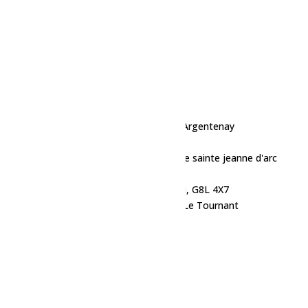
Fermer les filtres
Sélectionner
Grands Jardins de Normandin
Salle communautaire Dolbeau-Mistassini
Rue des loisirs
Salle communautaire de Saint-Eugène-d'Argentenay
Auditorium Louis-Ferland
la cour exterieure de la salle municipale de sainte jeanne d'arc
IGA de Normandin
113 Av. Louis Hémon, Dolbeau-Mistassini, G8L 4X7
École secondaire des Grandes-Rivièrees, Le Tournant
Domaine du Ranch
FADOQ St-thomas-Didyme
Microbrasserie le Coureur des bois
Centre communautaire Albanel
Les jardins de la trappe
L'Espace