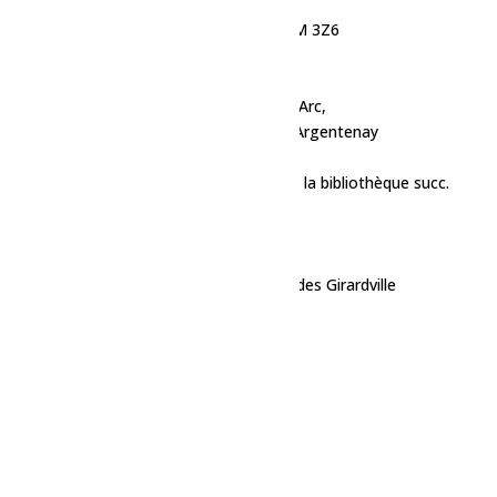
Centre plein air du Lac des Coudes
1162 Avenue des Écoles, Normandin, G8M 3Z6
Centre de femmes
Polyvalente de Normandin
378 Rue François-Bilodeau, Ste-Jeanne-d'Arc,
Salle communautaire de Saint-Eugène-d'Argentenay
Notre-Dame-de-Lorette
Centre communautaire Dolbeau (haut de la bibliothèque succ.
Dolbeau)
Espace yoga avec Claudia
Motel Chutes Des Pères
Gymnase de l'école Notre Dame de Lourdes Girardville
Rue Besson
Camping municipal d'Albanel
Salle Gaieté
Centre plein air Do-Mi-Ski
Taverne L'Abat
Église de Saint-Augustin Dalmas
Place de la coopération
Vox Populi