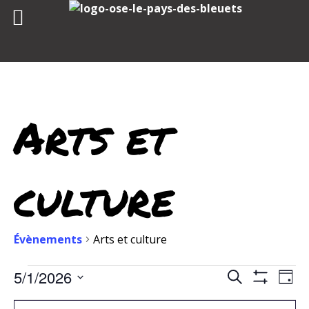
Skip
to
content
Arts et
culture
Évènements
Arts et culture
Évènements
Recher
Nav
5/1/2026
Recherche
Jour
de
Cacher
for
et
Sélectionnez
vue
Les
Filtres
La