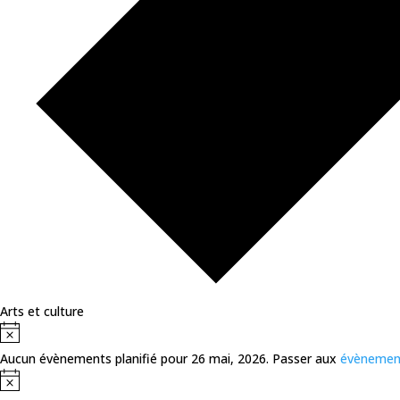
Arts et culture
Évènements
Notice
for
Aucun évènements planifié pour 26 mai, 2026. Passer aux
évènemen
26
Notice