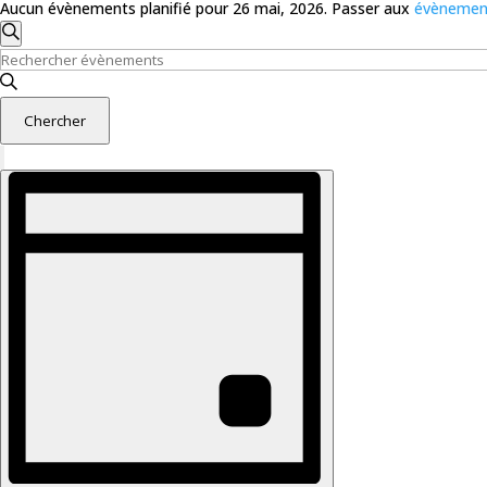
mai,
Aucun évènements planifié pour 26 mai, 2026. Passer aux
évènemen
2026
Recherche
et
Recherche
Saisir
navigation
mot-
clé.
de
Chercher
Rechercher
vues
Évènements
Évènements
Navigation
Cacher
par
les
de
mot-
filtres
vues
clé.
Évènement