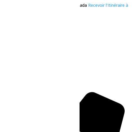
Dolbeau-Mistassini
,
Québec
G8L 4Z7
Canada
Recevoir l’Itinéraire à
suivre