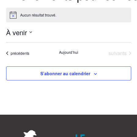
Aucun résultat trouvé.
Notice
À venir
Sélectionnez
une
Évènements
Aujourd’hui
suivants
Évènements
précédents
date.
S’abonner au calendrier