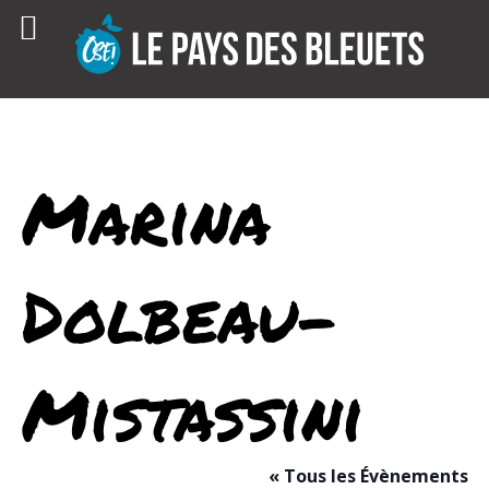
Skip
to
content
Marina
Dolbeau-
Mistassini
« Tous les Évènements