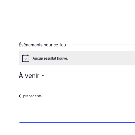
Évènements pour ce lieu
Aucun résultat trouvé.
Notice
À venir
Sélectionnez
une
Évènements
précédents
date.