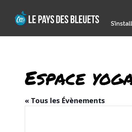
Skip
to
content
S’instal
Espace yoga
« Tous les Évènements