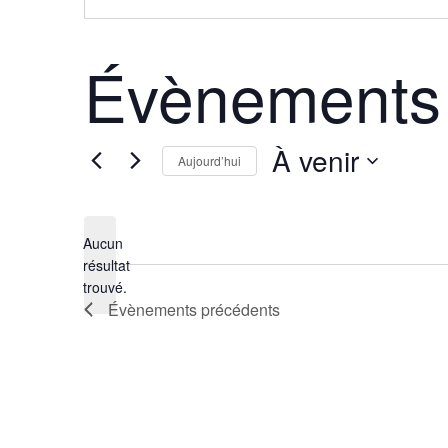
Évènements 
À venir
Aujourd’hui
Sélectionnez
une
Aucun
date.
résultat
Notice
trouvé.
Évènements
précédents