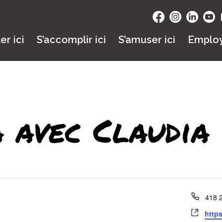
ler ici
S’accomplir ici
S’amuser ici
Emplo
 avec Claudia
Télé
418 
Site
http