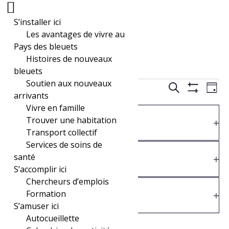
S’installer ici
Les avantages de vivre au
Pays des bleuets
Histoires de nouveaux
bleuets
Évènements
Recher
Soutien aux nouveaux
Nav
10/10/2024
Recherche
Jour
de
arrivants
Cacher
for
et
Sélectionnez
vue
Les
Vivre en famille
Filtres
La
11h00
une
Filtres
Év
Catégorie Évènement
Trouver une habitation
10
navigat
modification
date.
Transport collectif
de
Ouv
octobre,
de
Services de soins de
l'une
les
Lieux
santé
des
2024
vues
filt
S’accomplir ici
entrées
Ouv
10 octobre, 2024 à 11h00
-
17h00
Chercheurs d’emplois
Grande vente spéciale de
Évènem
du
les
Organisateurs
Formation
formulaire
filt
livres et vêtements
S’amuser ici
entraînera
Ouv
Autocueillette
l'actualisation
les