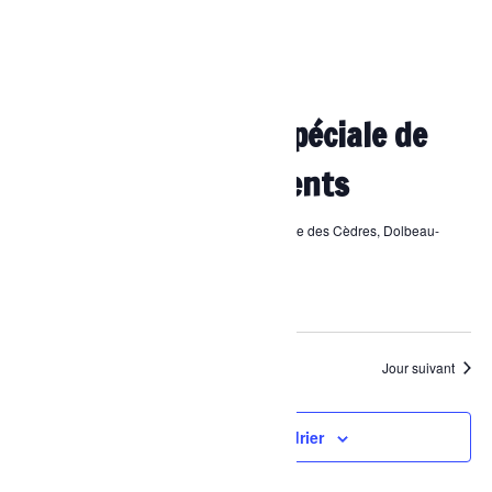
12 octobre, 2024 à 11h00
-
17h00
Grande vente spéciale de
livres et vêtements
Centre Paul-Henri Spence
1151, rue des Cèdres, Dolbeau-
Mistassini
Gratuit
Jour précédent
Jour suivant
S’abonner au calendrier