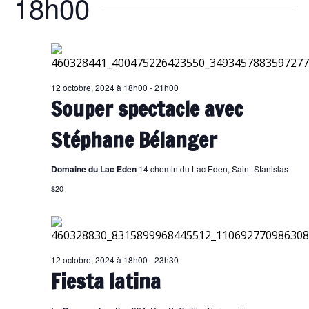
18h00
de
filt
la
liste
des
événements
avec
12 octobre, 2024 à 18h00
-
21h00
Souper spectacle avec
les
résultats
Stéphane Bélanger
filtrés.
Domaine du Lac Eden
14 chemin du Lac Eden, Saint-Stanislas
$20
12 octobre, 2024 à 18h00
-
23h30
Fiesta latina