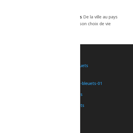
Commentaires récents
Un commentateur WordPress
dans
De la ville au pays
des Bleuets : Laurie nous raconte son choix de vie
Une initiative de
Nous joindre