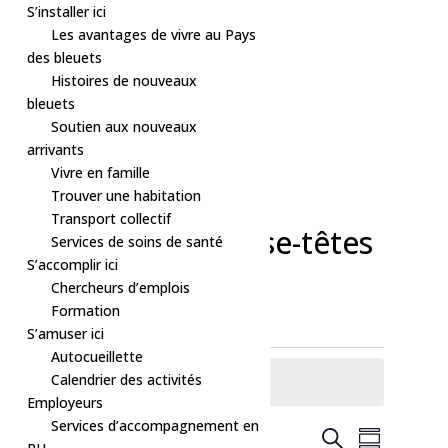
S’installer ici
Les avantages de vivre au Pays
des bleuets
Histoires de nouveaux
bleuets
Soutien aux nouveaux
arrivants
Vivre en famille
Trouver une habitation
Transport collectif
Échange de casse-têtes
Services de soins de santé
S’accomplir ici
Chercheurs d’emplois
Formation
S’amuser ici
Évènements
Autocueillette
Calendrier des activités
Aucun résultat trouvé.
Notice
Employeurs
Services d’accompagnement en
Recherche
Navigat
À venir
Recherche