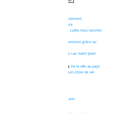
Articles récents
Test
BR Métal et Métaux GBL : Le recrutement
international assure notre croissance
Du Saguenay au pays des Bleuets : Lydia nous raconte
son choix de vie
Garage Lamontagne : Ouvrir nos horizons grâce au
recrutement international!
Kamel Amoussa : Il fait bon vivre au Lac-Saint-Jean!
Commentaires récents
Un commentateur WordPress
dans
De la ville au pays
des Bleuets : Laurie nous raconte son choix de vie
Une initiative de
Nous joindre